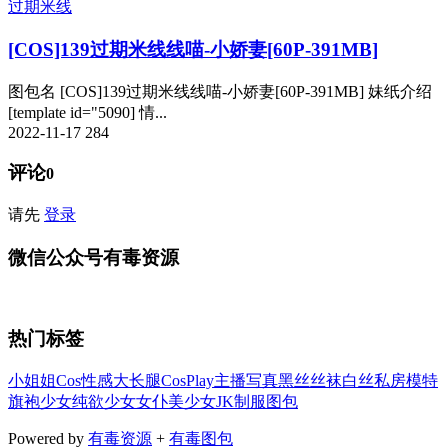
过期米线
[COS]139过期米线线喵-小娇妻[60P-391MB]
图包名 [COS]139过期米线线喵-小娇妻[60P-391MB] 妹纸介绍
[template id="5090] 情...
2022-11-17
284
评论
0
请先
登录
微信公众号有毒资源
热门标签
小姐姐
Cos
性感
大长腿
CosPlay
主播
写真
黑丝
丝袜
白丝
私房
模特
旗袍
少女
纯欲少女
女仆
美少女
JK
制服
图包
Powered by
有毒资源
+
有毒图包