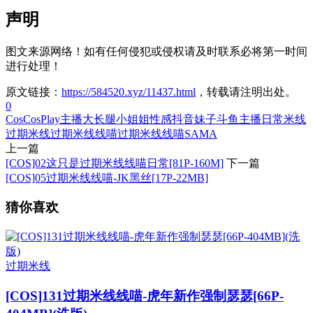
声明
图文来源网络！如有任何侵犯或侵权请及时联系必将第一时间
进行处理！
原文链接：
https://584520.xyz/11437.html
，转载请注明出处。
0
Cos
CosPlay
主播
大长腿
小姐姐
性感
抖音妹子
斗鱼主播
日常
米线
过期米线
过期米线线喵
过期米线线喵SAMA
上一篇
[COS]02这只是过期米线线喵日常[81P-160M]
下一篇
[COS]05过期米线线喵-JK黑丝[17P-22MB]
猜你喜欢
过期米线
[COS]131过期米线线喵-虎年新作强制瑟瑟[66P-