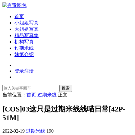
首页
小姐姐写真
大姐姐写真
精品写真集
机构写真
过期米线
妹纸介绍
登录
注册
搜索
当前位置：
首页
过期米线
正文
[COS]03这只是过期米线线喵日常[42P-
51M]
2022-02-19
过期米线
190