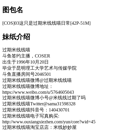
图包名
[COS]03这只是过期米线线喵日常[42P-51M]
妹纸介绍
过期米线线喵
斗鱼签约主播，COSER
出生于1996年10月20日
毕业于昆明理工大学艺术与传媒学院
斗鱼直播房间号2046501
过期米线线喵微博@过期米线线喵
过期米线线喵微博地址：
https://www.weibo.com/u/5764605043
过期米线线喵微博小号@米线线过期了吗
过期米线线喵Twitter@sama31598328
过期米线线喵抖音号：140430701
过期米线线喵电子写真购买:
http://www.ouxiangxiezhen.com/yun/core?wid=45
过期米线线喵淘宝店店：米线妙妙屋