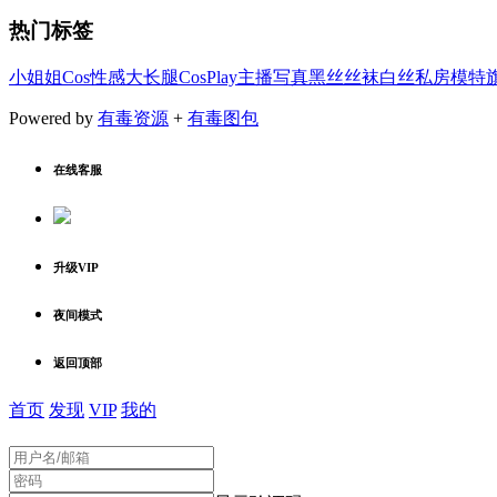
热门标签
小姐姐
Cos
性感
大长腿
CosPlay
主播
写真
黑丝
丝袜
白丝
私房
模特
Powered by
有毒资源
+
有毒图包
在线客服
升级VIP
夜间模式
返回顶部
首页
发现
VIP
我的