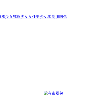
旗袍
少女
纯欲少女
女仆
美少女
JK
制服
图包