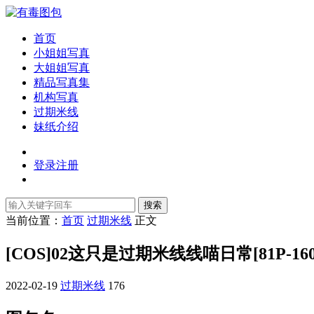
首页
小姐姐写真
大姐姐写真
精品写真集
机构写真
过期米线
妹纸介绍
登录
注册
搜索
当前位置：
首页
过期米线
正文
[COS]02这只是过期米线线喵日常[81P-16
2022-02-19
过期米线
176