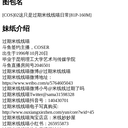
图包名
[COS]02这只是过期米线线喵日常[81P-160M]
妹纸介绍
过期米线线喵
斗鱼签约主播，COSER
出生于1996年10月20日
毕业于昆明理工大学艺术与传媒学院
斗鱼直播房间号2046501
过期米线线喵微博@过期米线线喵
过期米线线喵微博地址：
https://www.weibo.com/u/5764605043
过期米线线喵微博小号@米线线过期了吗
过期米线线喵Twitter@sama31598328
过期米线线喵抖音号：140430701
过期米线线喵电子写真购买:
http://www.ouxiangxiezhen.com/yun/core?wid=45
过期米线线喵淘宝店店：米线妙妙屋
过期米线线喵小红书：265955873