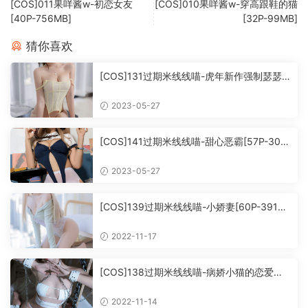
[COS]011果咩酱w-初恋女友
[COS]010果咩酱w-穿高跟鞋的猫
[40P-756MB]
[32P-99MB]
猜你喜欢
[COS]131过期米线线喵-虎年新作强制瑟瑟
[66P-404MB](洗版)
2023-05-27
[COS]141过期米线线喵-甜心恶霸[57P-307
MB]
2023-05-27
[COS]139过期米线线喵-小娇妻[60P-391M
B]
2022-11-17
[COS]138过期米线线喵-病娇小猫的恋爱日
记[51P-410M]
2022-11-14