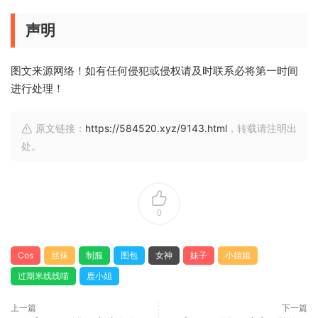
声明
图文来源网络！如有任何侵犯或侵权请及时联系必将第一时间
进行处理！
原文链接：
https://584520.xyz/9143.html
，转载请注明出
处。
0
Cos
丝袜
制服
图包
女神
妹子
小姐姐
过期米线线喵
鹿小姐
上一篇
下一篇