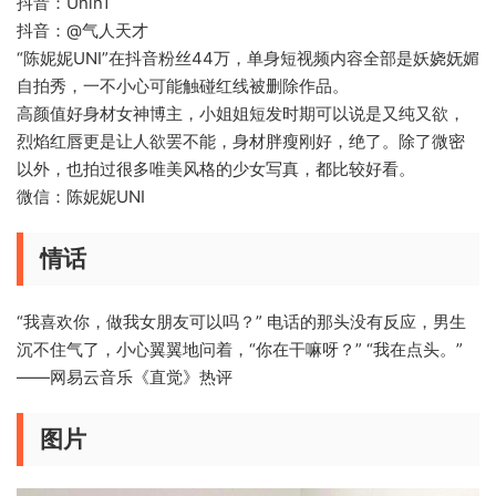
抖音：Unin1
抖音：@气人天才
“陈妮妮UNI”在抖音粉丝44万，单身短视频内容全部是妖娆妩媚
自拍秀，一不小心可能触碰红线被删除作品。
高颜值好身材女神博主，小姐姐短发时期可以说是又纯又欲，
烈焰红唇更是让人欲罢不能，身材胖瘦刚好，绝了。除了微密
以外，也拍过很多唯美风格的少女写真，都比较好看。
微信：陈妮妮UNI
情话
“我喜欢你，做我女朋友可以吗？” 电话的那头没有反应，男生
沉不住气了，小心翼翼地问着，“你在干嘛呀？” “我在点头。”
——网易云音乐《直觉》热评
图片