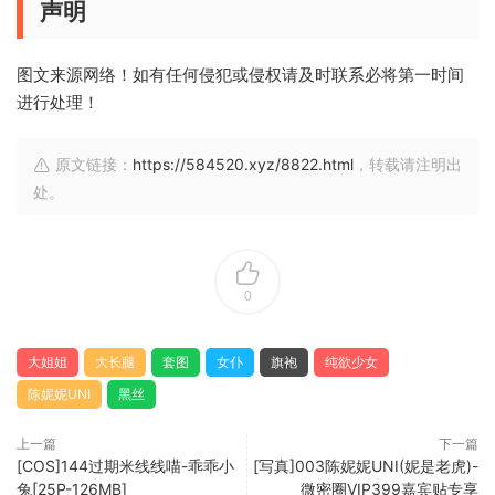
声明
图文来源网络！如有任何侵犯或侵权请及时联系必将第一时间
进行处理！
原文链接：
https://584520.xyz/8822.html
，转载请注明出
处。
0
大姐姐
大长腿
套图
女仆
旗袍
纯欲少女
陈妮妮UNI
黑丝
上一篇
下一篇
[COS]144过期米线线喵-乖乖小
[写真]003陈妮妮UNI(妮是老虎)-
兔[25P-126MB]
微密圈VIP399嘉宾贴专享