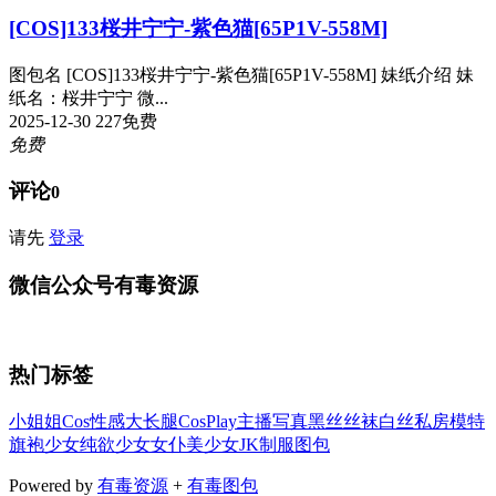
[COS]133桜井宁宁-紫色猫[65P1V-558M]
图包名 [COS]133桜井宁宁-紫色猫[65P1V-558M] 妹纸介绍 妹
纸名：桜井宁宁 微...
2025-12-30
227
免费
免费
评论
0
请先
登录
微信公众号有毒资源
热门标签
小姐姐
Cos
性感
大长腿
CosPlay
主播
写真
黑丝
丝袜
白丝
私房
模特
旗袍
少女
纯欲少女
女仆
美少女
JK
制服
图包
Powered by
有毒资源
+
有毒图包