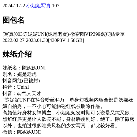
2024-11-22
小姐姐写真
197
图包名
[写真]003陈妮妮UNI(妮是老虎)-微密圈VIP399嘉宾贴专享
2022.02.27-2023.01.30[430P3V-1.58GB]
妹纸介绍
妹纸名：陈妮妮UNI
别名：妮是老虎
抖音网红(已被封)
抖音：Unin1
抖音：@气人天才
“陈妮妮UNI”在抖音粉丝44万，单身短视频内容全部是妖娆妩
媚自拍秀，一不小心可能触碰红线被删除作品。
高颜值好身材女神博主，小姐姐短发时期可以说是又纯又欲，
烈焰红唇更是让人欲罢不能，身材胖瘦刚好，绝了。除了微密
以外，也拍过很多唯美风格的少女写真，都比较好看。
微信：陈妮妮UNI