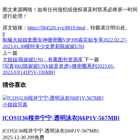
图文来源网络！如有任何侵犯或侵权请及时联系必将第一时间
进行处理！
原文链接：
https://584520.xyz/8819.html
，转载请注明出处。
0
制服
大姐姐
套图
女神
微密圈VIP399嘉宾贴专享2022.02.27-
2023.01.30
模特
美少女
萝莉
陈妮妮UNI
上一篇
大姐姐/陈妮妮UNI – 有毒图包资源库
下一篇
[写真]002陈妮妮UNI(妮是老虎)-微密圈系列2023.01-
2023.03[141P5V-336MB]
猜你喜欢
小姐姐写真
[COS]136桜井宁宁-透明泳衣[66P1V-567MB]
[COS]136桜井宁宁-透明泳衣[66P1V-567MB]
2025-12-30
299
免费