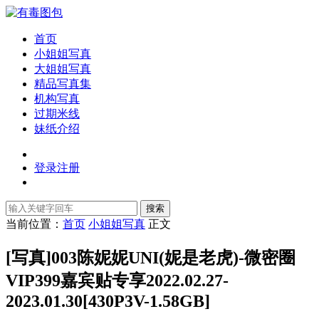
首页
小姐姐写真
大姐姐写真
精品写真集
机构写真
过期米线
妹纸介绍
登录
注册
搜索
当前位置：
首页
小姐姐写真
正文
[写真]003陈妮妮UNI(妮是老虎)-微密圈
VIP399嘉宾贴专享2022.02.27-
2023.01.30[430P3V-1.58GB]