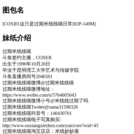
图包名
[COS]01这只是过期米线线喵日常[82P-140M]
妹纸介绍
过期米线线喵
斗鱼签约主播，COSER
出生于1996年10月20日
毕业于昆明理工大学艺术与传媒学院
斗鱼直播房间号2046501
过期米线线喵微博@过期米线线喵
过期米线线喵微博地址：
https://www.weibo.com/u/5764605043
过期米线线喵微博小号@米线线过期了吗
过期米线线喵Twitter@sama31598328
过期米线线喵抖音号：140430701
过期米线线喵电子写真购买:
http://www.ouxiangxiezhen.com/yun/core?wid=45
过期米线线喵淘宝店店：米线妙妙屋