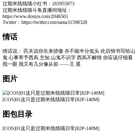
过期米线线喵小红书：265955873
过期米线线喵斗鱼直播间地址：
https://www.douyu.com/2046501
Twitter：https://twitter.com/sama31598328
情话
情话说： 匹夫说你生来骄傲 亦不能半分低头 此后情书写给山
鬼 心事寄予西风 怎知 山鬼不识字 西风不解情 你应该仔细看
我一眼 我又有几分像从前 ——王 晨
图片
[COS]01这只是过期米线线喵日常[82P-140M]
图包目录
[COS]01这只是过期米线线喵日常[82P-140M]