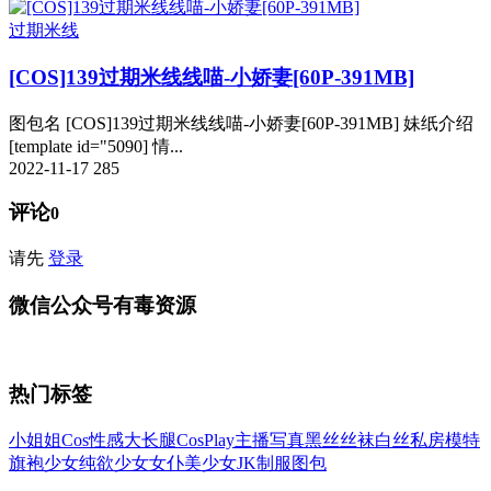
过期米线
[COS]139过期米线线喵-小娇妻[60P-391MB]
图包名 [COS]139过期米线线喵-小娇妻[60P-391MB] 妹纸介绍
[template id="5090] 情...
2022-11-17
285
评论
0
请先
登录
微信公众号有毒资源
热门标签
小姐姐
Cos
性感
大长腿
CosPlay
主播
写真
黑丝
丝袜
白丝
私房
模特
旗袍
少女
纯欲少女
女仆
美少女
JK
制服
图包