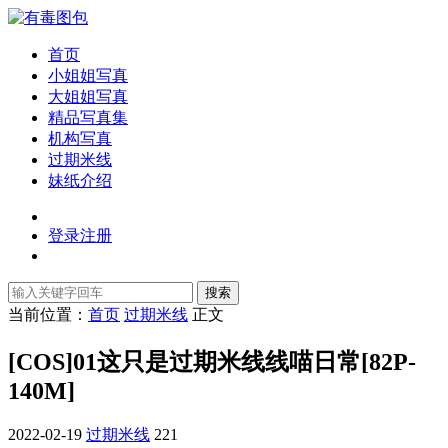
首页
小姐姐写真
大姐姐写真
精品写真集
机构写真
过期米线
妹纸介绍
登录
注册
搜索
当前位置：
首页
过期米线
正文
[COS]01这只是过期米线线喵日常[82P-
140M]
2022-02-19
过期米线
221