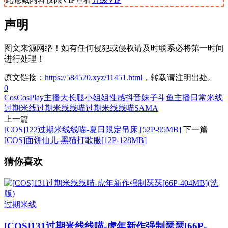
声明
图文来源网络！如有任何侵犯或侵权请及时联系必将第一时间
进行处理！
原文链接：
https://584520.xyz/11451.html
，转载请注明出处。
0
Cos
CosPlay
主播
大长腿
小姐姐
性感
抖音妹子
斗鱼主播
日常
米线
过期米线
过期米线线喵
过期米线线喵SAMA
上一篇
[COS]122过期米线线喵-夏日限定吊床 [52P-95MB]
下一篇
[COS]面饼仙儿-黑猫打歌服[12P-128MB]
猜你喜欢
过期米线
[COS]131过期米线线喵-虎年新作强制瑟瑟[66P-