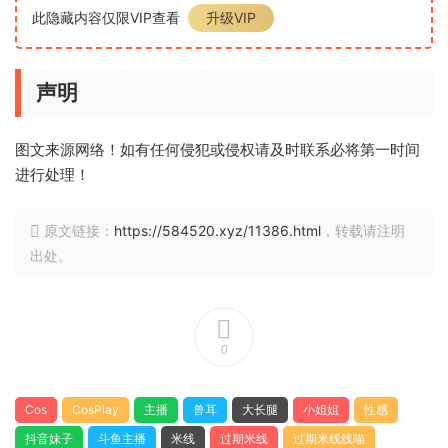
此隐藏内容仅限VIP查看
升级VIP
声明
图文来源网络！如有任何侵犯或侵权请及时联系必将第一时间
进行处理！
原文链接：
https://584520.xyz/11386.html
，转载请注明
出处。
0
Cos
CosPlay
主播
兽耳
大长腿
小姐姐
性感
抖音妹子
斗鱼主播
米线
过期米线
过期米线线喵