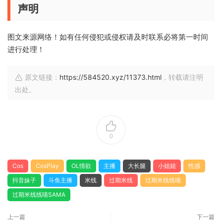
声明
图文来源网络！如有任何侵犯或侵权请及时联系必将第一时间
进行处理！
原文链接：
https://584520.xyz/11373.html
，转载请注明
出处。
0
Cos
CosPlay
OL情欲
主播
大长腿
小姐姐
性感
抖音妹子
斗鱼主播
米线
过期米线
过期米线线喵
过期米线线喵SAMA
上一篇
下一篇