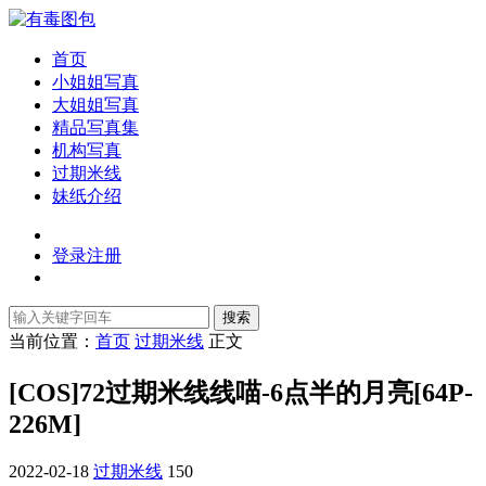
首页
小姐姐写真
大姐姐写真
精品写真集
机构写真
过期米线
妹纸介绍
登录
注册
搜索
当前位置：
首页
过期米线
正文
[COS]72过期米线线喵-6点半的月亮[64P-
226M]
2022-02-18
过期米线
150