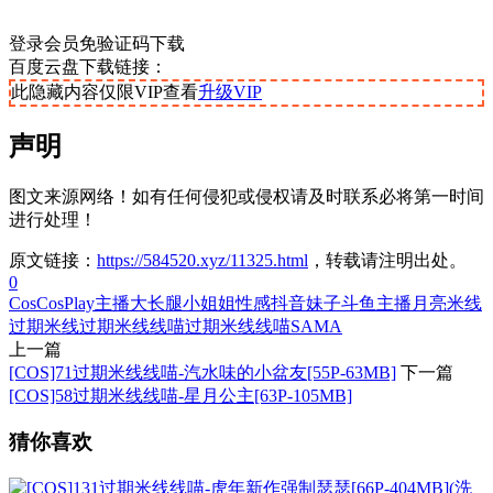
登录会员免验证码下载
百度云盘下载链接：
此隐藏内容仅限VIP查看
升级VIP
声明
图文来源网络！如有任何侵犯或侵权请及时联系必将第一时间
进行处理！
原文链接：
https://584520.xyz/11325.html
，转载请注明出处。
0
Cos
CosPlay
主播
大长腿
小姐姐
性感
抖音妹子
斗鱼主播
月亮
米线
过期米线
过期米线线喵
过期米线线喵SAMA
上一篇
[COS]71过期米线线喵-汽水味的小盆友[55P-63MB]
下一篇
[COS]58过期米线线喵-星月公主[63P-105MB]
猜你喜欢