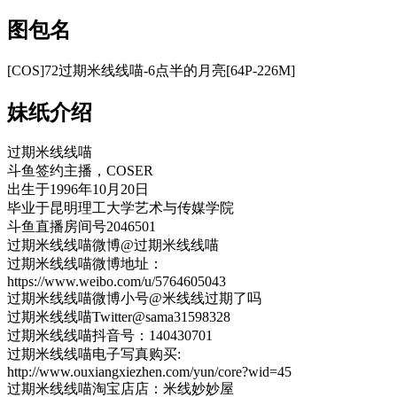
图包名
[COS]72过期米线线喵-6点半的月亮[64P-226M]
妹纸介绍
过期米线线喵
斗鱼签约主播，COSER
出生于1996年10月20日
毕业于昆明理工大学艺术与传媒学院
斗鱼直播房间号2046501
过期米线线喵微博@过期米线线喵
过期米线线喵微博地址：
https://www.weibo.com/u/5764605043
过期米线线喵微博小号@米线线过期了吗
过期米线线喵Twitter@sama31598328
过期米线线喵抖音号：140430701
过期米线线喵电子写真购买:
http://www.ouxiangxiezhen.com/yun/core?wid=45
过期米线线喵淘宝店店：米线妙妙屋