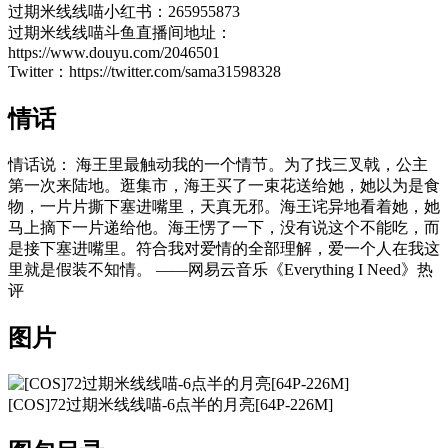
过期米线线喵小红书：265955873
过期米线线喵斗鱼直播间地址：
https://www.douyu.com/2046501
Twitter：https://twitter.com/sama31598328
情话
情话说： 海王里最触动我的一个情节。为了找三叉戟，公主
第一次来陆地。逛集市，海王买了一束花送给她，她以为是食
物，一片片撕下塞进嘴里，天真无邪。海王诧异地看着她，她
马上摘下一片递给他。海王愣了一下，没有说这个不能吃，而
是接下塞进嘴里。符合我对爱情的全部理解，爱一个人在我这
里就是假装不知情。 ——网易云音乐《Everything I Need》热
评
图片
[COS]72过期米线线喵-6点半的月亮[64P-226M]