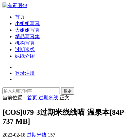
首页
小姐姐写真
大姐姐写真
精品写真集
机构写真
过期米线
妹纸介绍
登录
注册
搜索
当前位置：
首页
过期米线
正文
[COS]079-3过期米线线喵-温泉本[84P-
737 MB]
2022-02-18
过期米线
157