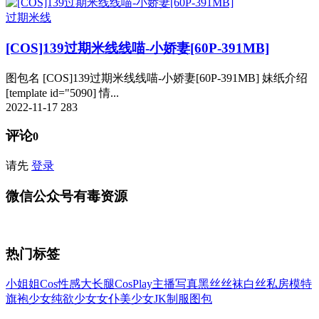
过期米线
[COS]139过期米线线喵-小娇妻[60P-391MB]
图包名 [COS]139过期米线线喵-小娇妻[60P-391MB] 妹纸介绍
[template id="5090] 情...
2022-11-17
283
评论
0
请先
登录
微信公众号有毒资源
热门标签
小姐姐
Cos
性感
大长腿
CosPlay
主播
写真
黑丝
丝袜
白丝
私房
模特
旗袍
少女
纯欲少女
女仆
美少女
JK
制服
图包