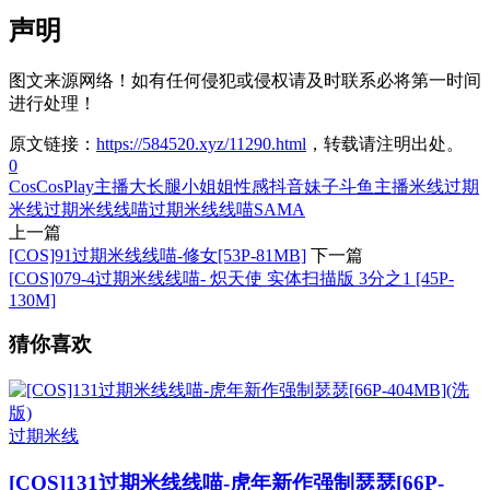
声明
图文来源网络！如有任何侵犯或侵权请及时联系必将第一时间
进行处理！
原文链接：
https://584520.xyz/11290.html
，转载请注明出处。
0
Cos
CosPlay
主播
大长腿
小姐姐
性感
抖音妹子
斗鱼主播
米线
过期
米线
过期米线线喵
过期米线线喵SAMA
上一篇
[COS]91过期米线线喵-修女[53P-81MB]
下一篇
[COS]079-4过期米线线喵- 炽天使 实体扫描版 3分之1 [45P-
130M]
猜你喜欢
过期米线
[COS]131过期米线线喵-虎年新作强制瑟瑟[66P-