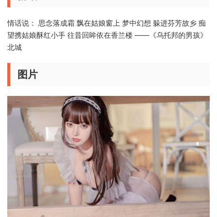
情话说： 思念落成霜 飘在姑娘窗上 梦中幻想 躲进芬芳故乡 痴
望携姑娘酥红小手 往昔回眸依在香兰楼 ——《乌托邦的男孩》
北城
图片