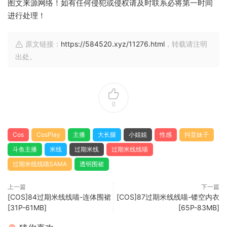
图文来源网络！如有任何侵犯或侵权请及时联系必将第一时间
进行处理！
原文链接：
https://584520.xyz/11276.html
，转载请注明
出处。
0
Cos
CosPlay
主播
大长腿
小姐姐
性感
抖音妹子
斗鱼主播
米线
过期米线
过期米线线喵
过期米线线喵SAMA
透明围裙
上一篇
下一篇
[COS]84过期米线线喵-连体围裙
[COS]87过期米线线喵-镂空内衣
[31P-61MB]
[65P-83MB]