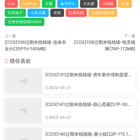
Cos
CosPlay
主播
兔子护士
大长腿
小姐姐
性感
抖音妹子
斗鱼主播
米线
过期米线
过期米线线喵
过期米线线喵SAMA
上一篇
下一篇
[COS]106过期米线线喵-连体衣
[COS]108过期米线线喵-电竞猫
女仆[35P1V-145MB]
咪[74P-112MB]
猜你喜欢
[COS]131过期米线线喵-虎年新作强制瑟瑟
[66P-404MB](洗版)
2023-05-27
[COS]141过期米线线喵-甜心恶霸[57P-307
MB]
2023-05-27
[COS]140过期米线线喵-鹿小姐[22P-115.12