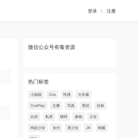
登录
注册
微信公众号有毒资源
热门标签
小姐姐
Cos
性感
大长腿
CosPlay
主播
写真
黑丝
丝袜
白丝
私房
模特
旗袍
少女
纯欲少女
女仆
美少女
JK
制服