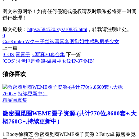
图文来源网络！如有任何侵犯或侵权请及时联系必将第一时间
进行处理！
原文链接：
https://584520.xyz/10835.html
，转载请注明出处。
0
Cos
Kuuko W
クー子
丝袜
写真
套图
御姐
性感
私房
美少女
上一篇
[COS]青青子js-写真30套合集
下一篇
[COS]阿包也是兔娘-温泉巫女[24P-374MB]
猜你喜欢
精品写真集
微密圈觅圈WEME圈子资源-(共计770位,8600套+,大
概760G+,持续更新中）
1 Booty徐莉芝 微密圈觅圈WEME圈子资源 2 Fairy卓 微密圈觅