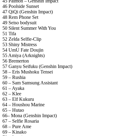
45 Paimon – Genshin Impact
46 Poolside Sunset
47 QiQi (Genshin Impact)
48 Rem Phone Set
49 Seiso bodysuit
50 Silent Summer With You
51 Tifa
52 Zelda Selfie-Clip
53 Shiny Mistress
54 UmU Fate Doujin
55 Amiya (Arknights)
56 Bremerton
57 Ganyu Seifuku (Genshin Impact)
58 – Eris Mushoku Tensei
59 – Rushia
60 – Sam Samsung Assistant
61 – Ayaka
62 – Klee
63 – Elf Kukuru
64 – Houshou Marine
65 – Hutao
66– Mona (Genshin Impact)
67 – Selfie Rosaria
68 – Pure Ame
69 – Kinako