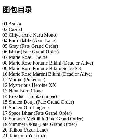
图包目录
01 Asuka
02 Casual
03 Chiya (Ane Naru Mono)
04 Formidable (Azur Lane)
05 Gray (Fate-Grand Order)
06 Ishtar (Fate Grand Order)
07 Marie Rose – Selfie
08 Marie Rose Fortune Bikini (Dead or Alive)
09 Marie Rose Fortune Bikini Selfie Set
10 Marie Rose Martini Bikini (Dead or Alive)
11 Marnie (Pokémon)
12 Mysterious Heroine XX
13 New Born Clone
14 Rosalia – Honkai Impact
15 Shuten Douji (Fate Grand Order)
16 Shuten Oni Lingerie
17 Space Ishtar (Fate Grand Order)
18 Summer Meltlilith (Fate Grand Order)
19 Summer Okita (Fate-Grand Order)
20 Taihou (Azur Lane)
21 Taimanin Yukikaze