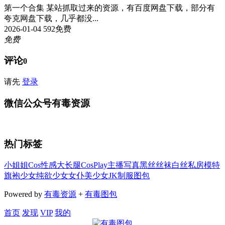
第一个合集 某站抓取过来的资源，有百度网盘下载，部分有
夸克网盘下载，几乎都没...
2026-01-04
592
免费
免费
评论
0
请先
登录
微信公众号有毒资源
热门标签
小姐姐
Cos
性感
大长腿
CosPlay
主播
写真
黑丝
丝袜
白丝
私房
模特
旗袍
少女
纯欲少女
女仆
美少女
JK
制服
图包
Powered by
有毒资源
+
有毒图包
首页
发现
VIP
我的