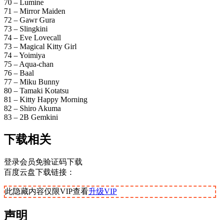
70 – Lumine
71 – Mirror Maiden
72 – Gawr Gura
73 – Slingkini
74 – Eve Lovecall
73 – Magical Kitty Girl
74 – Yoimiya
75 – Aqua-chan
76 – Baal
77 – Miku Bunny
80 – Tamaki Kotatsu
81 – Kitty Happy Morning
82 – Shiro Akuma
83 – 2B Gemkini
下载相关
登录会员免验证码下载
百度云盘下载链接：
此隐藏内容仅限VIP查看
升级VIP
声明