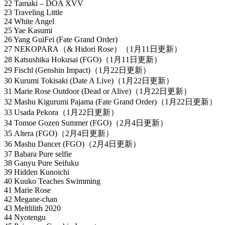
22 Tamaki – DOA XVV
23 Traveling Little
24 White Angel
25 Yae Kasumi
26 Yang GuiFei (Fate Grand Order)
27 NEKOPARA（& Hidori Rose）（1月11日更新）
28 Katsushika Hokusai (FGO)（1月11日更新）
29 Fischl (Genshin Impact)（1月22日更新）
30 Kurumi Tokisaki (Date A Live)（1月22日更新）
31 Marie Rose Outdoor (Dead or Alive)（1月22日更新）
32 Mashu Kigurumi Pajama (Fate Grand Order)（1月22日更新）
33 Usada Pekora（1月22日更新）
34 Tomoe Gozen Summer (FGO)（2月4日更新）
35 Altera (FGO)（2月4日更新）
36 Mashu Dancer (FGO)（2月4日更新）
37 Babara Pure selfie
38 Ganyu Pure Seifuku
39 Hidden Kunoichi
40 Kuuko Teaches Swimming
41 Marie Rose
42 Megane-chan
43 Meltlilith 2020
44 Nyotengu