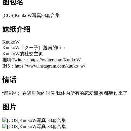
图包名
[COS]KuukoW写真83套合集
妹纸介绍
KuukoW
KuukoW（クー子）越南的Coser
KuukoW的社交主页
推特Twitter：https://twitter.com/KuukoW
INS：https://www.instagram.com/kuuko_w/
情话
情话说： 在遇见你的时候 我体内所有的恋爱细胞 都醒过来了
图片