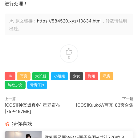
进行处理！
原文链接：
https://584520.xyz/10834.html
，转载请注明
出处。
0
JK
写真
大长腿
小姐姐
少女
御姐
私房
纯欲少女
青青子js
上一篇
下一篇
[COS][神楽坂真冬] 星罗密布
[COS]KuukoW写真-83套合集
[75P-197MB]
猜你喜欢
微密圈觅圈WEME圈子资源-(共计770位,860