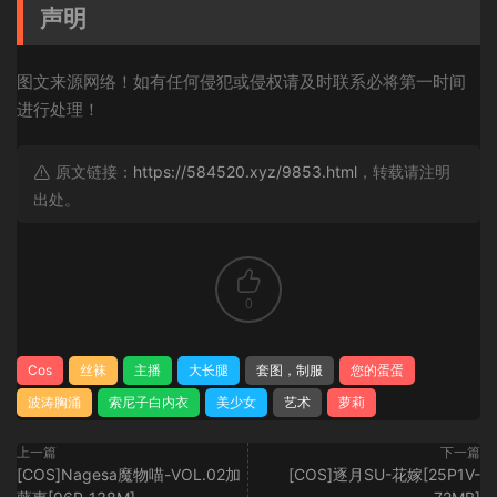
声明
图文来源网络！如有任何侵犯或侵权请及时联系必将第一时间
进行处理！
原文链接：
https://584520.xyz/9853.html
，转载请注明
出处。
0
Cos
丝袜
主播
大长腿
套图，制服
您的蛋蛋
波涛胸涌
索尼子白内衣
美少女
艺术
萝莉
上一篇
下一篇
[COS]Nagesa魔物喵-VOL.02加
[COS]逐月SU-花嫁[25P1V-