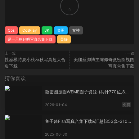
0
Cos
CosPlay
JK
套图
女神
是一只熊仔吗写真合集下载
美好
上一篇
下一篇
性感模特夏小秋秋秋写真超大合
美腿丝脚博主陈佩奇微密圈视图
集下载
写真合集下载
猜你喜欢
微密圈觅圈WEME圈子资源-(共计770位,860
0套+,大概760G+,持续更新中）
2026-01-04
免费
鱼子酱Fish写真合集下载&汇总[353套-310.
3G]
2025-06-30