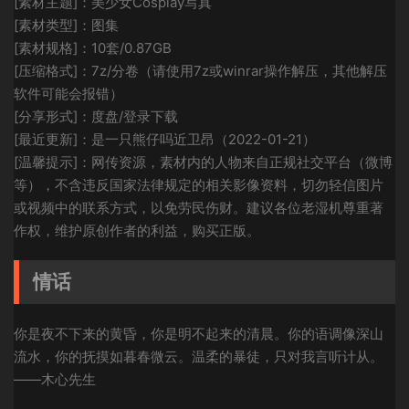
[素材主题]：美少女Cosplay写真
[素材类型]：图集
[素材规格]：10套/0.87GB
[压缩格式]：7z/分卷（请使用7z或winrar操作解压，其他解压
软件可能会报错）
[分享形式]：度盘/登录下载
[最近更新]：是一只熊仔吗近卫昂（2022-01-21）
[温馨提示]：网传资源，素材内的人物来自正规社交平台（微博
等），不含违反国家法律规定的相关影像资料，切勿轻信图片
或视频中的联系方式，以免劳民伤财。建议各位老湿机尊重著
作权，维护原创作者的利益，购买正版。
情话
你是夜不下来的黄昏，你是明不起来的清晨。你的语调像深山
流水，你的抚摸如暮春微云。温柔的暴徒，只对我言听计从。
——木心先生