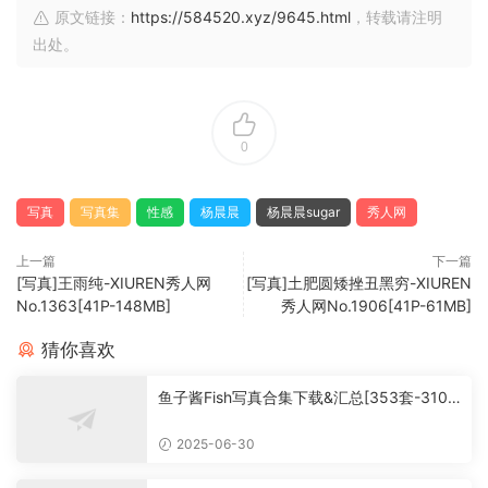
原文链接：
https://584520.xyz/9645.html
，转载请注明
出处。
0
写真
写真集
性感
杨晨晨
杨晨晨sugar
秀人网
上一篇
下一篇
[写真]王雨纯-XIUREN秀人网
[写真]土肥圆矮挫丑黑穷-XIUREN
No.1363[41P-148MB]
秀人网No.1906[41P-61MB]
猜你喜欢
鱼子酱Fish写真合集下载&汇总[353套-310.
3G]
2025-06-30