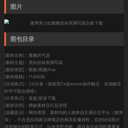
图片
图包目录
[素材名称]：雅雅的气质
[素材主题]：美妇丝袜美脚写真
[素材类型]：图集/视频/live
[素材规格]：11.64GB
[压缩格式]：7z/分卷（请使用7z或winrar操作解压，其他解压
软件可能会报错）
[分享形式]：度盘/登录下载
[素材说明]：稀缺素材且行且珍惜
[温馨提示]：网传资源，素材内的人物来自正规社交平台（微博
等），不含违反国家法律规定的相关影像资料，切勿轻信图片
或视频中的联系方式，以免劳民伤财。建议各位老湿机尊重著