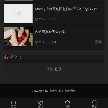
Money冷冷写真图包合集下载&汇总[42套-5
4.6G]
2025-03-05
名站写真套图大合集
免费
2026-01-04
评论
0
请先
登录
Powered by
有毒资源
+
有毒图包
首页
发现
VIP
我的