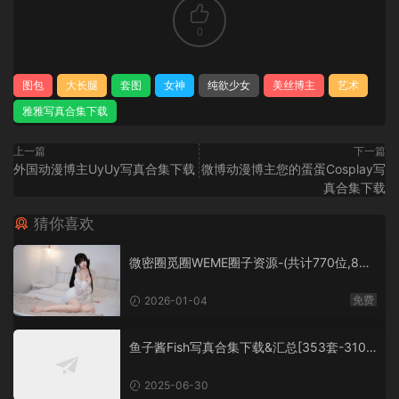
0
图包
大长腿
套图
女神
纯欲少女
美丝博主
艺术
雅雅写真合集下载
上一篇
下一篇
外国动漫博主UyUy写真合集下载
微博动漫博主您的蛋蛋Cosplay写
真合集下载
猜你喜欢
微密圈觅圈WEME圈子资源-(共计770位,860
0套+,大概760G+,持续更新中）
免费
2026-01-04
鱼子酱Fish写真合集下载&汇总[353套-310.
3G]
2025-06-30