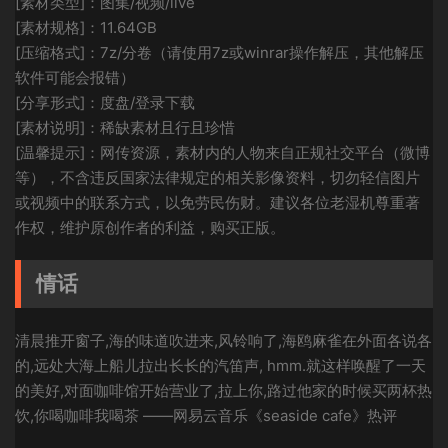
[素材类型]：图集/视频/live
[素材规格]：11.64GB
[压缩格式]：7z/分卷（请使用7z或winrar操作解压，其他解压
软件可能会报错）
[分享形式]：度盘/登录下载
[素材说明]：稀缺素材且行且珍惜
[温馨提示]：网传资源，素材内的人物来自正规社交平台（微博
等），不含违反国家法律规定的相关影像资料，切勿轻信图片
或视频中的联系方式，以免劳民伤财。建议各位老湿机尊重著
作权，维护原创作者的利益，购买正版。
情话
清晨推开窗子,海的味道吹进来,风铃响了,海鸥麻雀在外面各说各
的,远处大海上船儿拉出长长的汽笛声, hmm.就这样唤醒了一天
的美好,对面咖啡馆开始营业了,拉上你,路过他家的时候买两杯热
饮,你喝咖啡我喝茶 ——网易云音乐《seaside cafe》热评