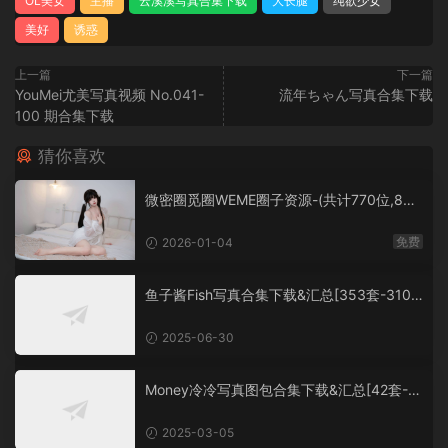
OL美女
主播
云溪溪写真合集下载
大长腿
纯欲少女
美好
诱惑
上一篇
下一篇
YouMei尤美写真视频 No.041-
流年ちゃん写真合集下载
100 期合集下载
猜你喜欢
微密圈觅圈WEME圈子资源-(共计770位,860
0套+,大概760G+,持续更新中）
免费
2026-01-04
鱼子酱Fish写真合集下载&汇总[353套-310.
3G]
2025-06-30
Money冷冷写真图包合集下载&汇总[42套-5
4.6G]
2025-03-05