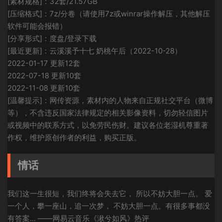
[素材规格]：32套/21.57GB
[压缩格式]：7z/分卷（请使用7z或winrar操作解压，其他解压
软件可能会报错）
[分享形式]：度盘/登录下载
[最近更新]：云溪溪予十七 奶桃午后（2022-10-28）
2022-01-17 更新12套
2022-07-18 更新10套
2022-11-08 更新10套
[温馨提示]：网传资源，素材内的人物来自正规社交平台（微博
等），不含违反国家法律规定的相关影像资料，切勿轻信图片
或视频中的联系方式，以免劳民伤财。建议各位老湿机尊重著
作权，维护原创作者的利益，购买正版。
情话
我们这一生很短，我们终将会失去它， 所以不妨大胆一点。 爱
一个人，攀一座山，追一次梦， 不妨大胆一点。有很多事都没
有答案… ——网易云音乐《湫兮如风》热评