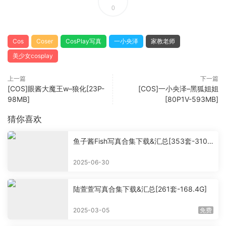
0
Cos
Coser
CosPlay写真
一小央泽
家教老师
美少女cosplay
上一篇
下一篇
[COS]眼酱大魔王w–狼化[23P-
[COS]一小央泽–黑狐姐姐
98MB]
[80P1V-593MB]
猜你喜欢
鱼子酱Fish写真合集下载&汇总[353套-310.
3G]
2025-06-30
陆萱萱写真合集下载&汇总[261套-168.4G]
2025-03-05
免费