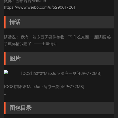
微博：@猫君君MaoJun
https://www.weibo.com/u/5290617201
情话
情话说： 我有一箱东西需要你签收一下 什么东西 一厢情愿 签
了就你情我愿了 ​​​ ——土味情话
图片
[COS]猫君君MaoJun-清凉一夏[46P-772MB]
,,
图包目录