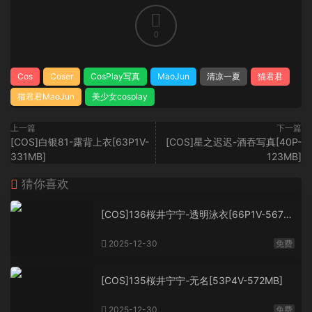
0
Cos
Coser
CosPlay写真
MaoJun
清凉一夏
猫君君
猫君君MaoJun
美少女cosplay
上一篇
下一篇
[COS]白银81-露背上衣[63P1V-
[COS]星之迟迟-酒吞写真[40P-
331MB]
123MB]
猜你喜欢
[COS]136桜井宁宁-透明泳衣[66P1V-567M
B]
2025-12-30
免费
[COS]135桜井宁宁-无名[53P4V-572MB]
2025-12-30
免费