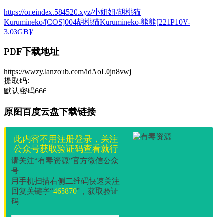
https://oneindex.584520.xyz/小姐姐/胡桃猫
Kurumineko/[COS]004胡桃猫Kurumineko-熊熊[221P10V-
3.03GB]/
PDF下载地址
https://wwzy.lanzoub.com/idAoL0jn8vwj
提取码:
默认密码666
原图百度云盘下载链接
此内容不用注册登录，关注
公众号获取验证码查看就行
请关注“有毒资源”官方微信公众
号
用手机扫描右侧二维码快速关注
回复关键字“
465870
”，获取验证
码