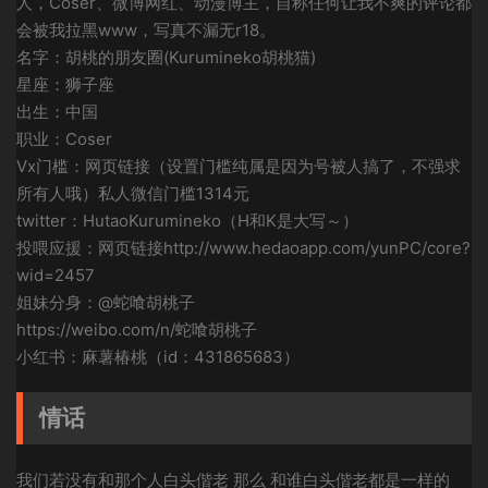
人，Coser、微博网红、动漫博主，自称任何让我不爽的评论都
会被我拉黑www，写真不漏无r18。
名字：胡桃的朋友圈(Kurumineko胡桃猫)
星座：狮子座
出生：中国
职业：Coser
Vx门槛：网页链接（设置门槛纯属是因为号被人搞了，不强求
所有人哦）私人微信门槛1314元
twitter：HutaoKurumineko（H和K是大写～）
投喂应援：网页链接http://www.hedaoapp.com/yunPC/core?
wid=2457
姐妹分身：@蛇喰胡桃子
https://weibo.com/n/蛇喰胡桃子
小红书：麻薯椿桃（id：431865683）
情话
我们若没有和那个人白头偕老 那么 和谁白头偕老都是一样的