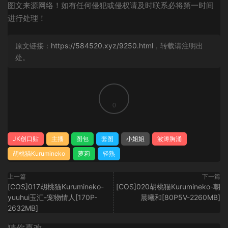
图文来源网络！如有任何侵犯或侵权请及时联系必将第一时间
进行处理！
原文链接：
https://584520.xyz/9250.html
，转载请注明出
处。
0
JK创口贴
主播
图包
套图
小姐姐
波涛胸涌
胡桃猫Kurumineko
萝莉
轻熟
上一篇
下一篇
[COS]017胡桃猫Kurumineko-
[COS]020胡桃猫Kurumineko-朝
yuuhui玉汇-宠物情人[170P-
晨曦和[80P5V-2260MB]
2632MB]