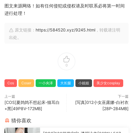
图文来源网络！如有任何侵犯或侵权请及时联系必将第一时间
进行处理！
原文链接：
https://584520.xyz/9245.html
，转载请注明
出处。
0
Cos
Coser
一小央泽
大长腿
小姐姐
美少女cosplay
上一篇
下一篇
[COS]夏鸽鸽不想起床-猫耳白
[写真]012小女巫露娜-白衬衣
+黑[49P8V-172MB]
[28P-284MB]
猜你喜欢