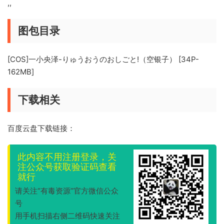
,,
图包目录
[COS]一小央泽-りゅうおうのおしごと!（空银子） [34P-
162MB]
下载相关
百度云盘下载链接：
此内容不用注册登录，关
注公众号获取验证码查看
就行
请关注“有毒资源”官方微信公众
号
用手机扫描右侧二维码快速关注