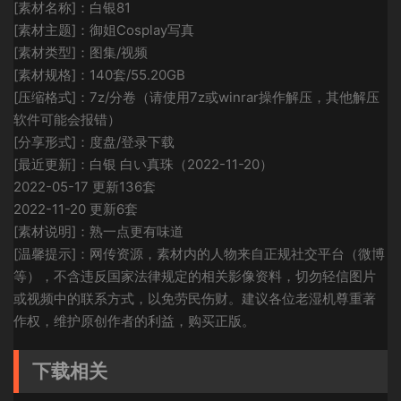
[素材名称]：白银81
[素材主题]：御姐Cosplay写真
[素材类型]：图集/视频
[素材规格]：140套/55.20GB
[压缩格式]：7z/分卷（请使用7z或winrar操作解压，其他解压
软件可能会报错）
[分享形式]：度盘/登录下载
[最近更新]：白银 白い真珠（2022-11-20）
2022-05-17 更新136套
2022-11-20 更新6套
[素材说明]：熟一点更有味道
[温馨提示]：网传资源，素材内的人物来自正规社交平台（微博
等），不含违反国家法律规定的相关影像资料，切勿轻信图片
或视频中的联系方式，以免劳民伤财。建议各位老湿机尊重著
作权，维护原创作者的利益，购买正版。
下载相关