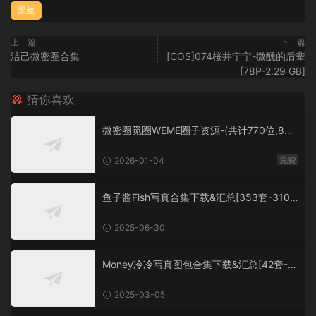
黑丝
上一篇
下一篇
洁己微密圈合集
[COS]074桜井宁宁-微醺的后辈
[78P-2.29 GB]
猜你喜欢
微密圈觅圈WEME圈子资源-(共计770位,860
0套+,大概760G+,持续更新中）
免费
2026-01-04
鱼子酱Fish写真合集下载&汇总[353套-310.
3G]
2025-06-30
Money冷冷写真图包合集下载&汇总[42套-5
4.6G]
2025-03-05