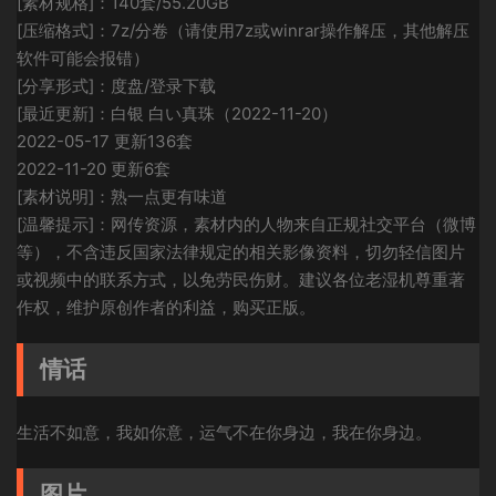
[素材规格]：140套/55.20GB
[压缩格式]：7z/分卷（请使用7z或winrar操作解压，其他解压
软件可能会报错）
[分享形式]：度盘/登录下载
[最近更新]：白银 白い真珠（2022-11-20）
2022-05-17 更新136套
2022-11-20 更新6套
[素材说明]：熟一点更有味道
[温馨提示]：网传资源，素材内的人物来自正规社交平台（微博
等），不含违反国家法律规定的相关影像资料，切勿轻信图片
或视频中的联系方式，以免劳民伤财。建议各位老湿机尊重著
作权，维护原创作者的利益，购买正版。
情话
生活不如意，我如你意，运气不在你身边，我在你身边。
图片