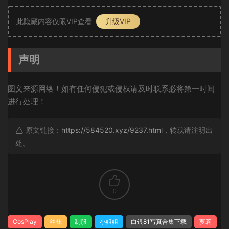
此隐藏内容仅限VIP查看
升级VIP
声明
图文来源网络！如有任何侵犯或侵权请及时联系必将第一时间
进行处理！
原文链接：
https://584520.xyz/9237.html
，转载请注明出
处。
0
CosPlay
丝袜
制服
小姐姐
白银81写真合集下载
萝莉