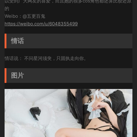
以受到广大网友的喜爱，而且她的很多cos角色都还算比较还原
的
Weibo：@五更百鬼
https://weibo.com/u/6048355499
情话
情话说： 不问星河须臾，只固执走向你。
图片