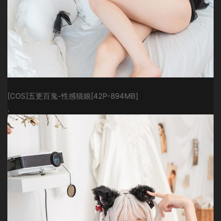
[COS]五更百鬼-性感猫娘[42P-894MB]
,