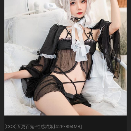
[COS]五更百鬼-性感猫娘[42P-894MB]