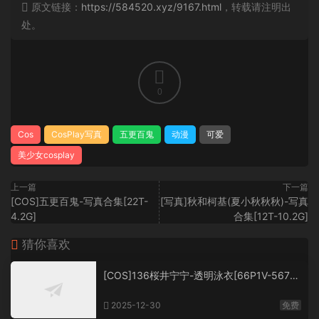
原文链接：
https://584520.xyz/9167.html
，转载请注明出
处。
0
Cos
CosPlay写真
五更百鬼
动漫
可爱
美少女cosplay
上一篇
下一篇
[COS]五更百鬼-写真合集[22T-
[写真]秋和柯基(夏小秋秋秋)-写真
4.2G]
合集[12T-10.2G]
猜你喜欢
[COS]136桜井宁宁-透明泳衣[66P1V-567M
B]
2025-12-30
免费