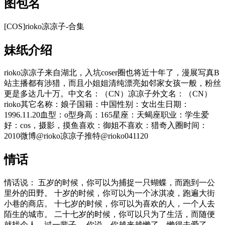
图包名
[COS]rioko凉凉子-合集
妹纸介绍
rioko凉凉子来自湖北，入坑coser圈也将近十年了，漫展写真B
站主播都有涉猎，而且小姐姐清纯漂亮如邻家女孩一般，粉丝
更是多达几十万。中文名：（CN）凉凉子外文名：（CN）
rioko其它名称：娘子国籍：中国性别：女出生日期：
1996.11.20血型：o型身高：165星座：天蝎座职业：学生爱
好：cos，摄影，摸鱼喜欢：御姐不喜欢：猎奇入圈时间：
2010微博@rioko凉凉子推特@rioko041120
情话
情话说： 五岁的时候，你可以为捕捉一只蝴蝶，而跑到一公
里外的田野。 十岁的时候，你可以为一个冰淇凌，跑遍大街
小巷的商店。 十七岁的时候，你可以为喜欢的人，一个人去
陌生的城市。 二十七岁的时候，你可以只为了生活，而随便
就找个人，过一辈子。 你说，你越来越懒了，懒得去爱了。