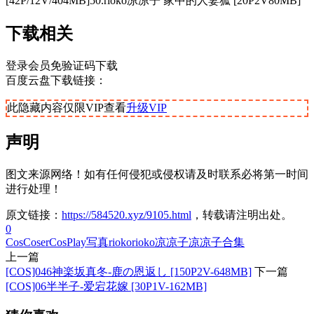
[42P/12V/404MB]50.rioko凉凉子 家中的人妻狐 [20P2V80MB]
下载相关
登录会员免验证码下载
百度云盘下载链接：
此隐藏内容仅限VIP查看
升级VIP
声明
图文来源网络！如有任何侵犯或侵权请及时联系必将第一时间
进行处理！
原文链接：
https://584520.xyz/9105.html
，转载请注明出处。
0
Cos
Coser
CosPlay写真
rioko
rioko凉凉子
凉凉子
合集
上一篇
[COS]046神楽坂真冬-鹿の恩返し [150P2V-648MB]
下一篇
[COS]06半半子-爱宕花嫁 [30P1V-162MB]