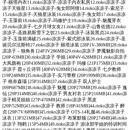
子-丽塔内衣11.rioko凉凉子-凉凉子内衣私房12.rioko凉凉子-凉
凉子天狼星13.rioko凉凉子-兔女郎阿狸14.rioko凉凉子-索尼子
15.rioko凉凉子-天狼星泳装16.rioko凉凉子-兔女郎17.rioko凉凉
子-玉藻前18.rioko凉凉子-玛修护士19.rioko凉凉子-魅魔芽衣
20.rioko凉凉子-七夕月球女友21.rioko凉凉子-山鲁佐德22.rioko
凉凉子-圣路易斯雪下之饮23.rioko凉凉子-泳装黑贞24.rioko凉
凉子-玉藻前满破25.rioko凉凉子-紫式部泳装26.rioko凉凉子-圣
诞贝尔法斯特27.rioko凉凉子 丽塔泳装 [28P1V-380MB]28.rioko
凉凉子 – 独角兽 [24P3V286MB]29.rioko凉凉子 梦魇魅影自拍
[20P-63MB]30.rioko凉凉子 学姐 [40P4V-628MB]31.rioko凉凉子
大凤旗袍 [20P430MB]32.rioko凉凉子 玛修 [21P175MB]33.rioko
凉凉子 霞ヶ丘诗羽 [40P4V628MB]34.rioko凉凉子 七夕教师
[19P248MB]35.rioko凉凉子-实习警察 [20P199MB]36.rioko凉凉
子 格奈森瑙 [25P314MB]37.rioko凉凉子 双人护士
[69P687MB]38.rioko凉凉子 魅魔 [20P270MB]39.rioko凉凉子 逸
仙 [29P314MB]40.rioko凉凉子 男友衬衣 [25P216MB]41.rioko凉
凉子精灵姐姐 [27P/470MB]42.rioko凉凉子 黑皮
[20P/52MB]43.rioko凉凉子 教师 [18P/41MB]44.rioko凉凉子 醉
贞 [29P/7V/689MB]45.rioko凉凉子 OTS-14礼服46.rioko凉凉子
泳衣 [13P321MB]47.rioko凉凉子 布莱默顿 [20P274MB]48.rioko
凉凉子 翔鹤 [15P54MB]49.rioko凉凉子 游泳部学姐的特训时间