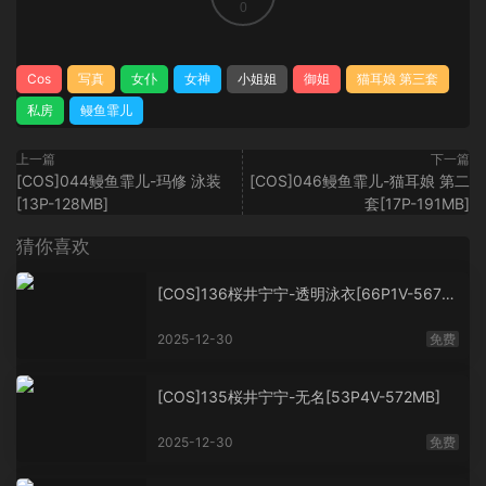
0
Cos
写真
女仆
女神
小姐姐
御姐
猫耳娘 第三套
私房
鳗鱼霏儿
上一篇
下一篇
[COS]044鳗鱼霏儿-玛修 泳装
[COS]046鳗鱼霏儿-猫耳娘 第二
[13P-128MB]
套[17P-191MB]
猜你喜欢
[COS]136桜井宁宁-透明泳衣[66P1V-567M
B]
2025-12-30
免费
[COS]135桜井宁宁-无名[53P4V-572MB]
2025-12-30
免费