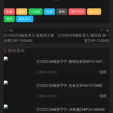
制服
图包
小姐姐
性感
旗袍
明日方舟
美少女
诱惑
鳗鱼霏儿
上一篇
下一篇
[COS]050鳗鱼霏儿-欧根亲王修
[COS]048鳗鱼霏儿-猫耳娘 第一
改图[18P-189MB]
套[16P-132MB]
猜你喜欢
[COS]136桜井宁宁-透明泳衣[66P1V-567M
B]
2025-12-30
免费
[COS]135桜井宁宁-无名[53P4V-572MB]
2025-12-30
免费
[COS]134桜井宁宁-JK制服[49P2V-466M]