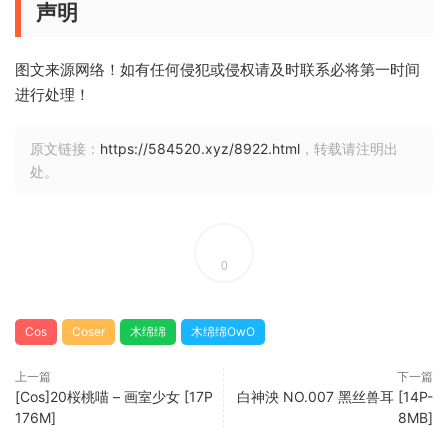
声明
图文来源网络！如有任何侵犯或侵权请及时联系必将第一时间
进行处理！
原文链接：
https://584520.xyz/8922.html
，转载请注明出
处。
0
Cos
Coser
木绵绵
木绵绵OwO
上一篇
下一篇
[Cos]20桜桃喵 – 画室少女 [17P
白神泱 NO.007 黑丝兽耳 [14P-
176M]
8MB]