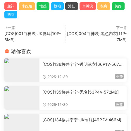
丝袜
小姐姐
性感
旗袍
浴缸
白神泱
私房
美好
诱惑
上一篇
下一篇
[COS]001白神泱-JK兽耳[10P-
[COS]004白神泱-黑色内衣[11P-
6MB]
7MB]
猜你喜欢
[COS]136桜井宁宁-透明泳衣[66P1V-567M
B]
免费
2025-12-30
[COS]135桜井宁宁-无名[53P4V-572MB]
免费
2025-12-30
[COS]134桜井宁宁-JK制服[49P2V-466M]