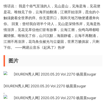
情话说： 我是个俗气至顶的人，见山是山，见海是海，见花便
是花。唯独见了你，云海开始翻涌，江潮开始澎湃，昆虫的小
触须挠着全世界的痒。你无需开口，我和天地万物便通通奔向
你。 回复：曾经我自诩半个诗人，见山是深情伟岸，见海是热
情澎湃，见花见草信他们皆有故事，云海江潮，虫鸣鸟啼都暗
藏情愫。唯独见了你，山川沉默，海面静谧，云海不再翻涌，
江潮不再澎湃，花鸟鱼虫被光与尘凝固，世界万籁俱寂，只剩
下你。 ——网易云音乐《起风了》热评
图片
[XIUREN秀人网] 2020.05.20 Vol.2270 杨晨晨sugar
,