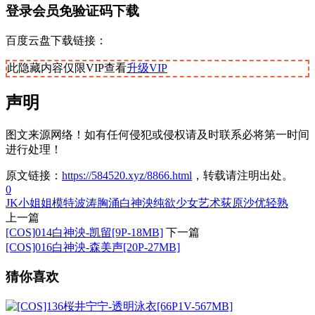
登录会员免验证码下载
百度云盘下载链接：
此隐藏内容仅限VIP查看
升级VIP
声明
图文来源网络！如有任何侵犯或侵权请及时联系必将第一时间
进行处理！
原文链接：
https://584520.xyz/8866.html
，转载请注明出处。
0
JK
小姐姐
模特
波涛胸涌
白神泱
纯欲少女
艺术
荻原沙优
轻熟
上一篇
[COS]014白神泱-凯留[9P-18MB]
下一篇
[COS]016白神泱-森美声[20P-27MB]
猜你喜欢