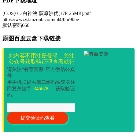
PDF下载地址
[COS]013白神泱-荻原沙优[17P-25MB].pdf
https://wwzy.lanzoub.com/i5l4f0ur9bbe
默认密码666
原图百度云盘下载链接
此内容不用注册登录，关注
公众号获取验证码查看就行
请关注“有毒资源”官方微信公众
号
用手机扫描右侧二维码快速关注
回复关键字“
346678
”，获取验证
码