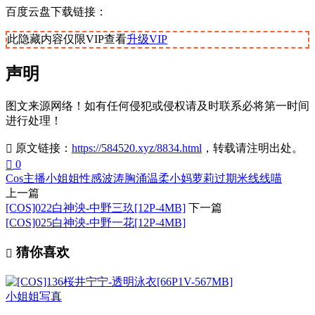
百度云盘下载链接：
此隐藏内容仅限VIP查看
升级VIP
声明
图文来源网络！如有任何侵犯或侵权请及时联系必将第一时间
进行处理！
原文链接：
https://584520.xyz/8834.html
，转载请注明出处。
0
Cos
主播
小姐姐
性感
波涛胸涌
温柔小妈
萝莉
过期米线线喵
上一篇
[COS]022白神泱-中野三玖[12P-4MB]
下一篇
[COS]025白神泱-中野一花[12P-4MB]
猜你喜欢
小姐姐写真