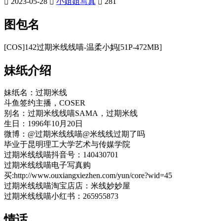
2023-05-28
小姐姐写真
281
图包名
[COS]142过期米线线喵-温柔小妈[51P-472MB]
妹纸介绍
妹纸名：过期米线
斗鱼签约主播，COSER
别名：过期米线线喵SAMA，过期米线
生日：1996年10月20日
微博：@过期米线线喵@米线线过期了吗
毕业于昆明理工大学艺术与传媒学院
过期米线线喵抖音号：140430701
过期米线线喵电子写真购
买:http://www.ouxiangxiezhen.com/yun/core?wid=45
过期米线线喵淘宝店店：米线妙妙屋
过期米线线喵小红书：265955873
情话