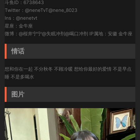
斗鱼ID：6738643
Twitter：@neneTvT@nene_8023
Ins：@nenetvt
星座：金牛座
微博：@桜井宁宁@失眠冲剂@喝口冲剂 IP属地：安徽 金牛座
情话
想和你在一起 不分秋冬 不顾冷暖 想给你最好的爱情 不是早点
睡 不是多喝水 ​​​
图片