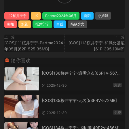
112桜井宁宁
JK
Partme2024年06月
套图
小姐姐
御姐
旗袍
桜井宁宁
白丝
纯欲少女
上一篇
下一篇
[COS]111桜井宁宁-Partme2024
[COS]113桜井宁宁-和风比基尼
年05月[62P-525.35MB]
[61P-395.19MB]
猜你喜欢
[COS]136桜井宁宁-透明泳衣[66P1V-567M
B]
免费
2025-12-30
[COS]135桜井宁宁-无名[53P4V-572MB]
免费
2025-12-30
[COS]134桜井宁宁-JK制服[49P2V-466M]