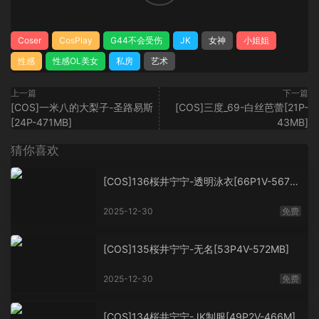
Coser
CosPlay
G44不会受伤
JK
女神
小姐姐
性感
性感OL美女
私房
艺术
上一篇
下一篇
[COS]一米八的大梨子-圣路易斯
[COS]三度_69-白丝芭蕾[21P-
[24P-471MB]
43MB]
猜你喜欢
[COS]136桜井宁宁-透明泳衣[66P1V-567M
B]
2025-12-30
免费
[COS]135桜井宁宁-无名[53P4V-572MB]
2025-12-30
免费
[COS]134桜井宁宁-JK制服[49P2V-466M]