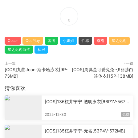
0
Coser
CosPlay
套图
小姐姐
性感
旗袍
星之迟迟
星之迟迟白丝
私房
上一篇
下一篇
[COS]九曲Jean-斯卡哈泳装[9P-
[COS]周叽是可爱兔兔-伊丽莎白
73MB]
连体衣[15P-138MB]
猜你喜欢
[COS]136桜井宁宁-透明泳衣[66P1V-567M
B]
2025-12-30
免费
[COS]135桜井宁宁-无名[53P4V-572MB]