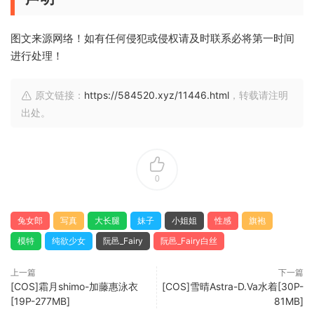
图文来源网络！如有任何侵犯或侵权请及时联系必将第一时间
进行处理！
原文链接：
https://584520.xyz/11446.html
，转载请注明
出处。
0
兔女郎
写真
大长腿
妹子
小姐姐
性感
旗袍
模特
纯欲少女
阮邑_Fairy
阮邑_Fairy白丝
上一篇
下一篇
[COS]霜月shimo-加藤惠泳衣
[COS]雪晴Astra-D.Va水着[30P-
[19P-277MB]
81MB]