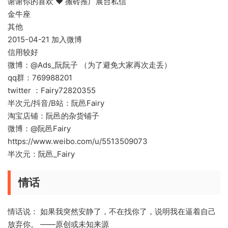
谢谢你的喜欢 ❤️ 搬砖推广展台私信
金牛座
其他
2015-04-21 加入微博
信用较好
微博：@Ads_阮阮子 （为了避免大家再次走丢）
qq群：769988201
twitter ：Fairy72820355
半次元/抖音/B站：阮邑Fairy
淘宝店铺：阮邑的杂货铺子
微博：@阮邑Fairy
https://www.weibo.com/u/5513509073
半次元：阮邑_Fairy
情话
情话说： 如果我突然安静了，不在找你了，说明我在逼着自己
放弃你。 ——原创或未知来源