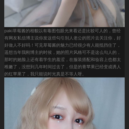
paki草莓酱的相貌以有毒图包眼光来看还是比较可人的，曾经
有网友私信博主说你发这些勾引别人老公的照片去关注你，好
好做人不好吗！可见草莓酱的魅力已经很少有人能抵挡住了，
遥想当年我刚博主的时候，她的照片风格可不是这么勾人的，
那时的她脸上还有着学生的羞涩，在服装搭配和妆容上也都太
稚嫩了，没想到几年时间过去了，但是的青苹果已经变成诱人
的红苹果了，我只能说时光真是不等人呀。