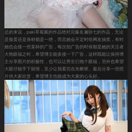
总的来说，paki草莓酱的作品绝对完爆名濑弥七的作品，无论
是脸蛋还是身材都是一绝，而且她会不定时给网友抽奖，有时
她也会接一些某杯的广告，每次拍广告的时候都是她的关注者
大饱眼福之时，希望博主能多接一下广告，这样既能让保持博
主分享图片的积极性，也可以让男生们饱个眼福，另外也希望
大眼仔能手下留情，至少让我看完在夹断呀。最后分享一些照
片供大家欣赏，希望博主也能成为大家的心头好。