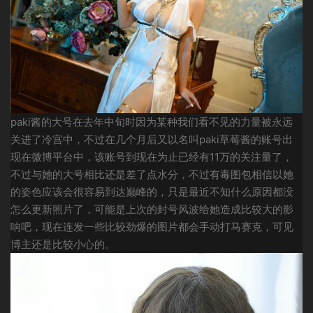
paki酱的大号在去年中旬时因为某种我们看不见的力量被永远
关进了冷宫中，不过在几个月后又以名叫paki草莓酱的账号出
现在微博平台中，该账号到现在为止已经有11万的关注量了，
不过与她的大号相比还是差了点水分，不过有毒图包相信以她
的姿色应该会很容易到达巅峰的，只是最近不知什么原因都没
怎么更新照片了，可能是上次的封号风波给她造成比较大的影
响吧，现在连发一些比较劲爆的图片都会手动打马赛克，可见
博主还是比较小心的。