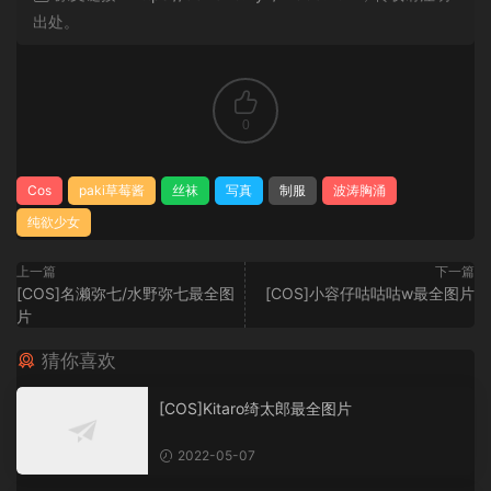
出处。
0
Cos
paki草莓酱
丝袜
写真
制服
波涛胸涌
纯欲少女
上一篇
下一篇
[COS]名濑弥七/水野弥七最全图
[COS]小容仔咕咕咕w最全图片
片
猜你喜欢
[COS]Kitaro绮太郎最全图片
2022-05-07