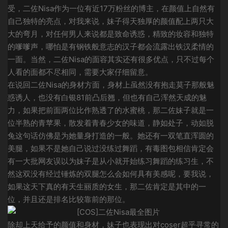
受，二佐Nisa作为一位有近17万粉丝的博主，在颜值上自然有
自己独特的亮点，对我来说，妹子得天独厚的颜值配上两只大
大的弯月，对任何男人来说都是致命诱惑，精致的妆容和独特
的嗲嗲声，哪怕是有钢铁般意志的汉子都会流露出铁汉柔情的
一面。当然，二佐Nisa的面容其实还有很多优点，只不过每个
人看的面都不尽相同，需要大家仔细留意。
在说回二佐Nisa的身材方面，身材上虽然没有抱走莫子那般魅
惑诱人，也没有白银81前凸后翘，但也有自己浑然天成的魅
力，如果把前面两位比作熟透了的水蜜桃，那二佐妹子就是一
位半熟的青苹果，散发着青春少女的味道，静如处子，动如脱
兔这句话仿佛是为她量身打造的一般。她还有一双笔直浑圆的
美腿，如果不是她自己说过没练过舞蹈，有毒图包相信肯定会
有一大批网友误以为妹子是从小就开始练习舞蹈的练习生，不
然这双没有经过锤炼的双腿怎么会如何具有美感呢，要我说，
如果这天下真的有天生丽质的女生，那二佐肯定是其中的一
位，并且还是排名比较靠前的那位。
除却上天给予的颜值和身材，妹子也表现出对coser超乎寻常的