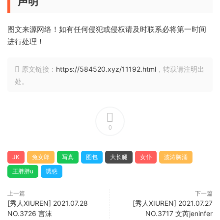
声明
图文来源网络！如有任何侵犯或侵权请及时联系必将第一时间
进行处理！
原文链接：
https://584520.xyz/11192.html
，转载请注明出
处。
0
JK
兔女郎
写真
图包
大长腿
女仆
波涛胸涌
王胖胖u
诱惑
上一篇
下一篇
[秀人XIUREN] 2021.07.28
[秀人XIUREN] 2021.07.27
NO.3726 言沫
NO.3717 文芮jeninfer