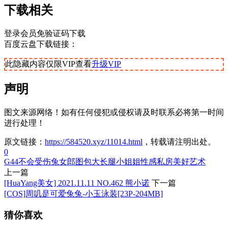
下载相关
登录会员免验证码下载
百度云盘下载链接：
此隐藏内容仅限VIP查看
升级VIP
声明
图文来源网络！如有任何侵犯或侵权请及时联系必将第一时间
进行处理！
原文链接：
https://584520.xyz/11014.html
，转载请注明出处。
0
G44不会受伤
兔女郎
图包
大长腿
小姐姐
性感
私房
美好
艺术
上一篇
[HuaYang美女] 2021.11.11 NO.462 熊小诺
下一篇
[COS]周叽是可爱兔兔-小玉泳装[23P-204MB]
猜你喜欢