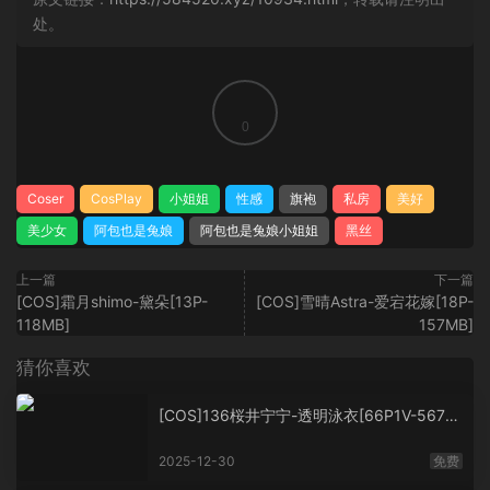
处。
0
Coser
CosPlay
小姐姐
性感
旗袍
私房
美好
美少女
阿包也是兔娘
阿包也是兔娘小姐姐
黑丝
上一篇
下一篇
[COS]霜月shimo-黛朵[13P-
[COS]雪晴Astra-爱宕花嫁[18P-
118MB]
157MB]
猜你喜欢
[COS]136桜井宁宁-透明泳衣[66P1V-567M
B]
2025-12-30
免费