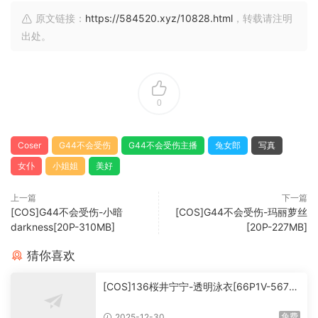
原文链接：
https://584520.xyz/10828.html
，转载请注明
出处。
0
Coser
G44不会受伤
G44不会受伤主播
兔女郎
写真
女仆
小姐姐
美好
上一篇
下一篇
[COS]G44不会受伤-小暗
[COS]G44不会受伤-玛丽萝丝
darkness[20P-310MB]
[20P-227MB]
猜你喜欢
[COS]136桜井宁宁-透明泳衣[66P1V-567M
B]
免费
2025-12-30