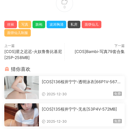
0
丝袜
写真
旗袍
波涛胸涌
私房
面饼仙儿
面饼仙儿制服
上一篇
下一篇
[COS]星之迟迟-火奴鲁鲁比基尼
[COS]Bambi-写真79套合集
[25P-258MB]
猜你喜欢
[COS]136桜井宁宁-透明泳衣[66P1V-567M
B]
免费
2025-12-30
[COS]135桜井宁宁-无名[53P4V-572MB]
免费
2025-12-30