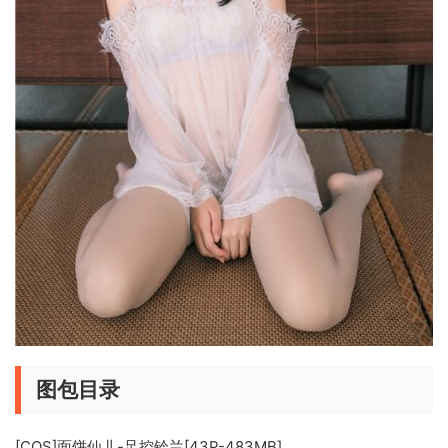
图包目录
[COS]面饼仙儿-足控铃兰[43P-483MB]