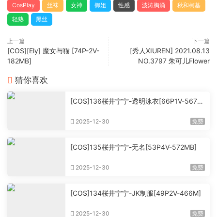
CosPlay
丝袜
女神
御姐
性感
波涛胸涌
秋和柯基
轻熟
黑丝
上一篇
下一篇
[COS][Ely] 魔女与猫 [74P-2V-
[秀人XIUREN] 2021.08.13
182MB]
NO.3797 朱可儿Flower
猜你喜欢
[COS]136桜井宁宁-透明泳衣[66P1V-567M
B]
2025-12-30
免费
[COS]135桜井宁宁-无名[53P4V-572MB]
2025-12-30
免费
[COS]134桜井宁宁-JK制服[49P2V-466M]
2025-12-30
免费