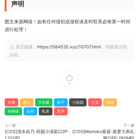
声明
图文来源网络！如有任何侵犯或侵权请及时联系必将第一时间
进行处理！
原文链接：
https://584520.xyz/10707.html
，转载请注明
出处。
0
主播
图包
大长腿
妹子
小姐姐
少女
性感
桜桃喵
白丝
私房
艺术
上一篇
下一篇
[COS]清水由乃-田园小清新[22P-
[COS]Momoko葵葵-真爱大凤礼
1.01GB]
服[18P-280MB]