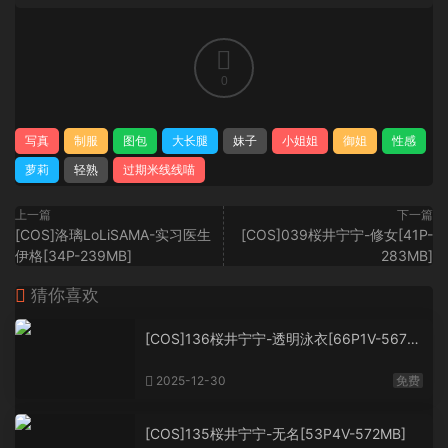
0
写真
制服
图包
大长腿
妹子
小姐姐
御姐
性感
萝莉
轻熟
过期米线线喵
上一篇
下一篇
[COS]洛璃LoLiSAMA-实习医生
[COS]039桜井宁宁-修女[41P-
伊格[34P-239MB]
283MB]
猜你喜欢
[COS]136桜井宁宁-透明泳衣[66P1V-567M
B]
2025-12-30
免费
[COS]135桜井宁宁-无名[53P4V-572MB]