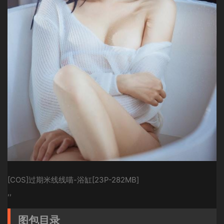
[COS]过期米线线喵-浴缸[23P-282MB]
,,
图包目录