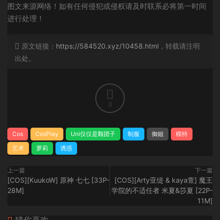
图文来源网络！如有任何侵犯或侵权请及时联系必将第一时间
进行处理！
原文链接：
https://584520.xyz/10458.html
，转载请注明
出处。
0
Cos
CosPlay
Uni仅仅是颗团子
制服
御姐
模特
艺术
萝莉
诱惑
上一篇
下一篇
[COS][KuukoW] 原神 七七 [33P-
[COS][Arty亚缇 & kaya萱] 魔王
28M]
学院的不适任者 米夏&莎夏 [22P-
11M]